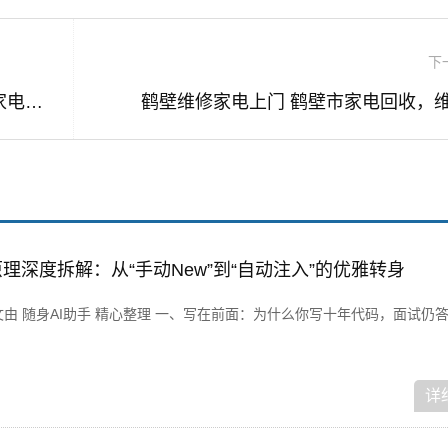
下
浙江长兴家电维修电视拆装 免费帮人修家电 长兴老伯这“爱心修理摊”摆了20年
鹤壁维修家电上门 鹤壁市家电回收，
DI核心原理深度拆解：从“手动New”到“自动注入”的优雅转身
 本文由 随身AI助手 精心整理 一、写在前面：为什么你写十年代码，面试仍答
详