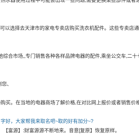
热水器使用过程中可能会出现一些问题,需要更换某些部件或者
,你可以选择去天津市的家电专卖店购买洗衣机配件。这些专卖店
综合市场,,专门销售各种各样品牌电器的配件,乘坐公交车,二十
到您、
购买。在当地的电器商场了解价格,在对比网上报价或者销售价
字好，大家帮我来取名吧~取的好有加分~?
。【富源】:财富源源不断地来。音意[复原】恢复原样。