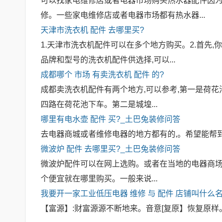
可以找家电维修店或者电器市场购买热水器配件因为
修。一些家电维修店或者电器市场都有热水器...
天津市洗衣机
配件
去哪里买?
1.天津市洗衣机配件可以在多个地方购买。2.首先
品牌和型号的洗衣机配件供选择,可以...
成都哪个
市场
有卖洗衣机
配件
的?
成都卖洗衣机配件有两个地方,可以参考,第一是荷花池
四路在荷花池下车。第二是城堭...
哪里有电水壶
配件
买?_土巴兔装修问答
去电器商城或者维修电器的地方都有的,。希望能帮
微波炉
配件
去哪里买?_土巴兔装修问答
微波炉配件可以在网上选购。或者在当地的电器商场
个便宜就在哪里购买。一般来说...
我要开一家工业低压电器
维修
与
配件
店铺叫什么名
【富源】:财富源源不断地来。音意[复原】恢复原样