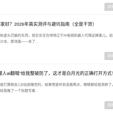
详
哪家好？2026年真实测评与避坑指南（全是干货）
些虚头巴脑的东西，就实实在在唠唠辽宁AI电销机器人代理这摊事儿。前
龙，那场面——坐了...
详
理人ai翻唱”给我整破防了，这才是白月光的正确打开方式
是打算刷会儿B站就睡觉的，结果愣是听到凌晨两点，眼睛都给我哭肿了
我推了一个标题写着...
详