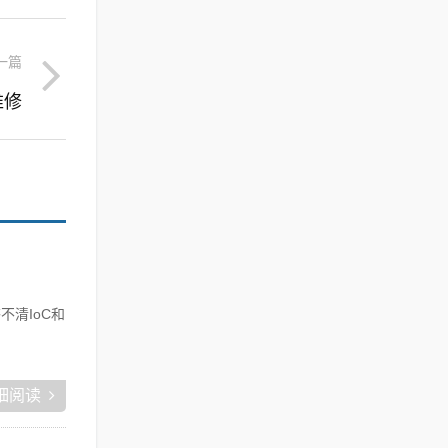
一篇
维修
不清IoC和
细阅读