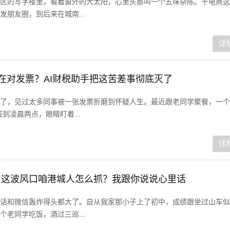
区的写字楼里，看着窗外的大太阳，心里头那叫一个五味杂陈。干电商这
朋友圈，到后来在城南...
详
在对发票？AI财税助手把这苦差事彻底灭了
了，见过太多同事被一张发票折磨到怀疑人生。最近跟老同学聚餐，一个
到凌晨两点，眼睛盯着...
详
，这波风口咱港城人怎么抓？我跟你说说心里话
话和微信轰炸得头都大了。自从我家那小子上了初中，成绩跟坐过山车似
老同学吃饭，酒过三巡...