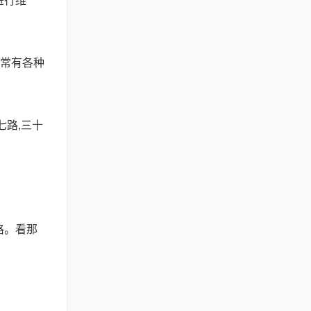
进行维
通常有各种
七路,三十
格。看那