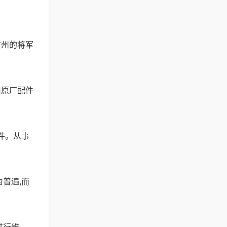
广州的将军
用原厂配件
件。从事
普遍,而