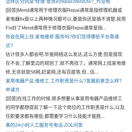
怎样区分同是“修理”意思的repair,mend,fix?_作业帮
[回答]Mend通常用于修理衣服Repai通常是指修理机器或
者电器fix是以上两种情况都可以,要是你还是搞不清楚,就用
Fix好了Mend通常用于修理衣服Repai通常是指...
你会在网上找
家电维修
服务吗?你们觉得哪些平台靠谱
点?
估计很多人都会吧,毕竟网络这么发达,这么方便,但是我现
在不会,了解里边的规则了,就不再找了。通常网上找家电维
修,无非就是58网,赶紧网,还有百度等,但...估...
家用电器产品
维修工
工作职责是什么?发展前景怎么样?
申请方
[回答]在找工作的时候,很多想要从事家用电器产品维修工
的同学都想提前了解一下这个岗位的工作职责是什么,以及
任职要求都有哪些,都需要学习什么技能才能胜...
美的24小时人工服务号电话-ZOL问答