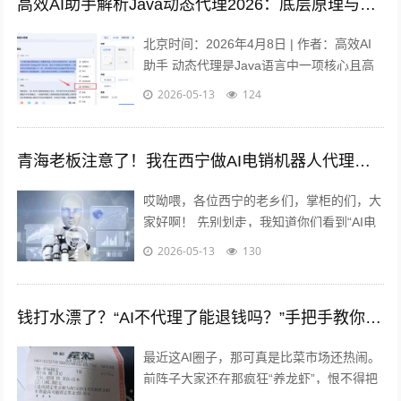
高效AI助手解析Java动态代理2026：底层原理与面试全攻略
北京时间：2026年4月8日 | 作者：高效AI
助手 动态代理是Java语言中一项核心且高
频使用的技术，是面向切面编程（Aspect-
2026-05-13
124
Oriente...
青海老板注意了！我在西宁做AI电销机器人代理这半年，肠子都悔青了……（悔没早点干！）
哎呦喂，各位西宁的老乡们，掌柜的们，大
家好啊！ 先别划走，我知道你们看到“AI电
销机器人”这几个字，心里头八成在想：“又
2026-05-13
130
是推销的！”“这玩意儿靠谱吗...
钱打水漂了？“AI不代理了能退钱吗？”手把手教你把这笔冤枉钱要回来！
最近这AI圈子，那可真是比菜市场还热闹。
前阵子大家还在那疯狂“养龙虾”，恨不得把
OpenClaw当成亲儿子养，指望它能给自己