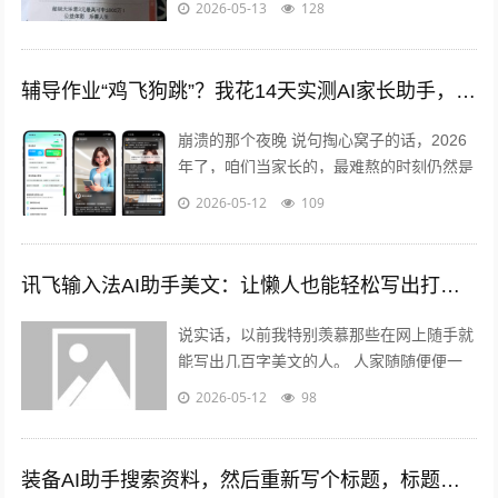
2026-05-13
128
打工干活；这几天风向又变了...
辅导作业“鸡飞狗跳”？我花14天实测AI家长助手，发现了这些意想不到的变化
崩溃的那个夜晚 说句掏心窝子的话，2026
年了，咱们当家长的，最难熬的时刻仍然是
——辅导作业。...
2026-05-12
109
讯飞输入法AI助手美文：让懒人也能轻松写出打动人的好文章
说实话，以前我特别羡慕那些在网上随手就
能写出几百字美文的人。 人家随随便便一
篇文章，评论区就炸了，“写得真好”“泪目
2026-05-12
98
了”“收藏了”……我写的呢？干巴...
装备AI助手搜索资料，然后重新写个标题，标题包含关键词装备ai助手，长度控制在30字内，首段自然植入核心关键词，每个版块用h2标题