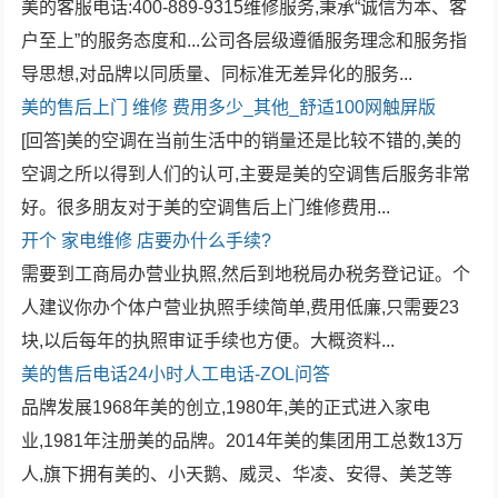
美的客服电话:400-889-9315维修服务,秉承“诚信为本、客
户至上”的服务态度和...公司各层级遵循服务理念和服务指
导思想,对品牌以同质量、同标准无差异化的服务...
美的售后上门
维修
费用多少_其他_舒适100网触屏版
[回答]美的空调在当前生活中的销量还是比较不错的,美的
空调之所以得到人们的认可,主要是美的空调售后服务非常
好。很多朋友对于美的空调售后上门维修费用...
开个
家电维修
店要办什么手续?
需要到工商局办营业执照,然后到地税局办税务登记证。个
人建议你办个体户营业执照手续简单,费用低廉,只需要23
块,以后每年的执照审证手续也方便。大概资料...
美的售后电话24小时人工电话-ZOL问答
品牌发展1968年美的创立,1980年,美的正式进入家电
业,1981年注册美的品牌。2014年美的集团用工总数13万
人,旗下拥有美的、小天鹅、威灵、华凌、安得、美芝等