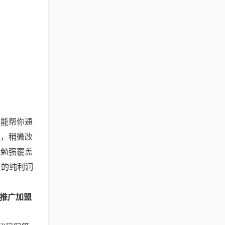
至能帮你通
样，稍微改
能勉强覆盖
月的纯利润
网推广加盟