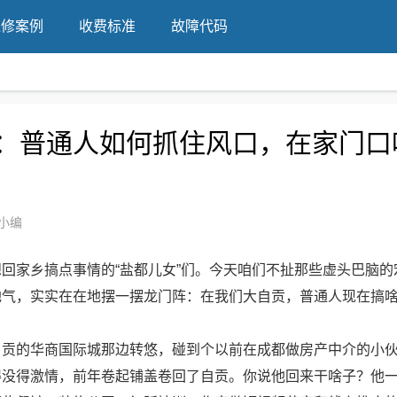
维修案例
收费标准
故障代码
理：普通人如何抓住风口，在家门口
小编
回家乡搞点事情的“盐都儿女”们。今天咱们不扯那些虚头巴脑的
地气，实实在在地摆一摆龙门阵：在我们大自贡，普通人现在搞
自贡的华商国际城那边转悠，碰到个以前在成都做房产中介的小
得没得激情，前年卷起铺盖卷回了自贡。你说他回来干啥子？他