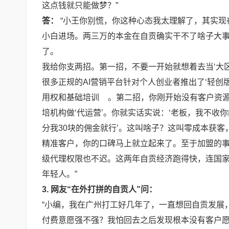
这点钱就只能做梦？”
答：
“小王你别慌，你这种心态我太理解了，其实现
小白进场。两三万的本金在自贡确实干不了啥子大
了。
我给你支两招。第一招，不要一开始就想着去当‘大
很多正规的AI营销平台针对个人创业者推出了‘轻创
用权和基础培训
。第二招，你刚开始没有客户资
培机构做‘代运营’。你就实话实说：‘老板，我不收
分我30块的佣金就行’。这叫啥子？这叫零成本获客
精准客户，你的口碑马上就立起来了。至于加盟的
级代理权限也不迟。这两年自贡经济跑得快，连国
年轻人。”
3. 网友“在外打拼的自贡人”问：
“小编，我在广州打工好几年了，一直想回自贡发展
付费意愿强不强？我怕回去之后发现根本没有客户愿