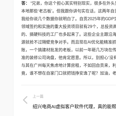
答：
“兄弟，你这个担心其实特别现实，很多在外头
本地那些‘老古板’。但我跟你讲句实在话，这两年
我给你说几个数据你就明白了。自贡2025年的GD
领域签约和实施的重大投资项目就有29个，总投资高
的、搞硬科技的工厂也多起来了。这些企业主跟沿
源就抢不过隔壁竞争对手。而且现在AI优化能精准
账，一个搞建材批发的老板，以前一年砸几万块在传
准的装修公司询盘，他肯定愿意。所以，别担心‘没有
与其在广州每天焦虑地计算房租，不如回自贡来，利用
竟，谁不想在自家门口就把钱挣安逸了呢？加油，老
上一篇