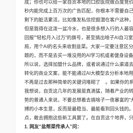
成；你也可以给一家自贡本地的口腔医院做百度竞价
秒内能完成上百万次的广告匹配，你根本不需要自
剩下的脏活累活，比如像发私信挖掘潜在客户这种，现在
但是我得在这泼一盆冷水，也是很多想入行的人最容易
回报”“轻松月入过万”的旗号，甚至搞出啥子AI自习
局，用个AI的名头来收割韭菜。大家一定要注意区
题的，而不是去买一堆没用的AI学习机或者健身设
所以说，选择加盟什么品牌，或者说通过什么渠道
转化的商业文案，能不能通过AI大模型去分析本地
不再是过去那种简单的关键词堆砌了
。如果你的
我想说，自贡这几年的发展是真滴猛，随着产业的
势的普通人来说，不要总想着去搞啥子一夜暴富的“大
搏的小本生意，反而是最稳当、最能看到回头钱的
点，敢去拥抱这些新工具罢了。在自贡这个地界，只
1. 网友“盐帮菜传承人”问：