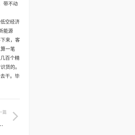
，带不动
。
及低空经济
新能源
不下来，客
以算一笔
到几百个精
常识货的。
脚去干。毕
一篇
手机后，我决定把这篇干货分享出来！