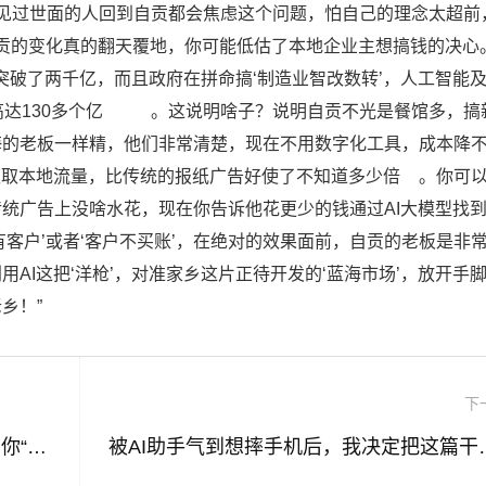
见过世面的人回到自贡都会焦虑这个问题，怕自己的理念太超前
自贡的变化真的翻天覆地，你可能低估了本地企业主想搞钱的决心
P突破了两千亿，而且政府在拼命搞‘制造业智改数转’，人工智能
达130多个亿
。这说明啥子？说明自贡不光是餐馆多，搞
海的老板一样精，他们非常清楚，现在不用数字化工具，成本降
抓取本地流量，比传统的报纸广告好使了不知道多少倍
。你可
统广告上没啥水花，现在你告诉他花更少的钱通过AI大模型找
客户’或者‘客户不买账’，在绝对的效果面前，自贡的老板是非
AI这把‘洋枪’，对准家乡这片正待开发的‘蓝海市场’，放开手
乡！”
下
绍兴电商AI虚拟客户软件代理，真的能帮你“躺着”把生意做了？我一个绍兴老板的真实经历
被AI助手气到想摔