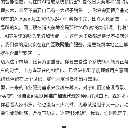
的智能投放。现在的AI投放系统多厉害？像今日头条那种“灵驹系
己懂技术，甚至不需要自己有一大帮子销售
。你只需要把产品
的AI Agent员工就能7x24小时帮你干完，比真人还高效
踩的坑。网上现在铺天盖地全是那种“AI致富”的培训课，打着
室、AI养生馆的噱头来骗加盟费
。这些大多数都是换汤不换药
分，我们做的是实实在在的
互联网推广服务
，是要能帮本地企业
备摆在仓库里积灰
。
去切入这个市场，比努力更重要。你要去看这个系统能不能真正
用户的习惯。比方说现在的AI优化，已经进化到了能理解用户意
系统还停留在上个世纪，那你肯定也做不出好效果。
转型，未来的商业服务需求只会越来越大。对于咱们这些没背景
买卖”。像
自贡ai互联网推广加盟代理
这种站在风口上、踩准本
。你看看人家小罗，他也没有三头六臂，无非就是胆子大一点，
要你肯动脑筋，舍得下功夫，这碗“技术饭”，我看，你是吃定了
55
52
12
15
16
33
41
41
55
55
52
1
3
8
5
1
8