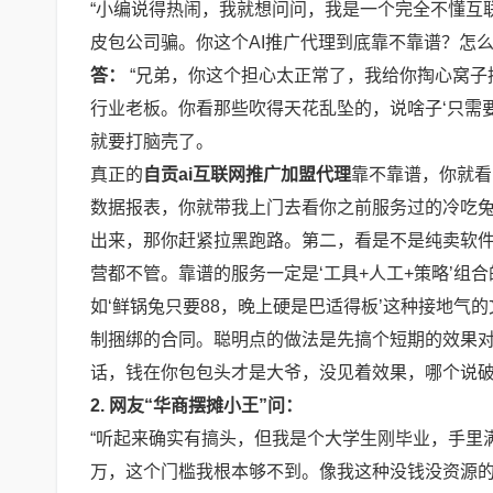
“小编说得热闹，我就想问问，我是一个完全不懂互
皮包公司骗。你这个AI推广代理到底靠不靠谱？怎
答：
“兄弟，你这个担心太正常了，我给你掏心窝子
行业老板。你看那些吹得天花乱坠的，说啥子‘只需要
就要打脑壳了。
真正的
自贡ai互联网推广加盟代理
靠不靠谱，你就看
数据报表，你就带我上门去看你之前服务过的冷吃兔
出来，那你赶紧拉黑跑路。第二，看是不是纯卖软
营都不管。靠谱的服务一定是‘工具+人工+策略’组
如‘鲜锅兔只要88，晚上硬是巴适得板’这种接地气
制捆绑的合同。聪明点的做法是先搞个短期的效果
话，钱在你包包头才是大爷，没见着效果，哪个说破
2. 网友“华商摆摊小王”问：
“听起来确实有搞头，但我是个大学生刚毕业，手里
万，这个门槛我根本够不到。像我这种没钱没资源的