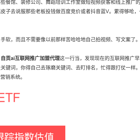
那些餐馆、装修公司、舞蹈培训工作室做短视频获客和线上推广
皮子去说服那些老板投钱做百度竞价或者抖音蓝V。累得够呛，
了手软，而且不需要像以前那样苦哈哈地自己拍视频、写文案了
了
自贡ai互联网推广加盟代理
这一行当，发现现在的互联网推广早
投关键词，你得自己去琢磨关键词、去盯排名，忙得跟打仗一样
能营销系统。