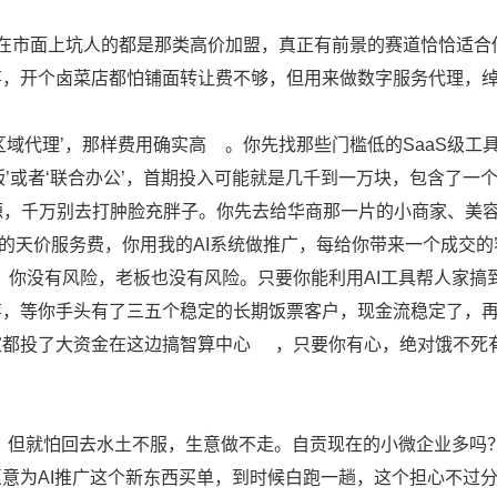
在市面上坑人的都是那类高价加盟，真正有前景的赛道恰恰适合
事，开个卤菜店都怕铺面转让费不够，但用来做数字服务代理，
区域代理’，那样费用确实高
。你先找那些门槛低的SaaS级工
版’或者‘联合办公’，首期投入可能就是几千到一万块，包含了一
源，千万别去打肿脸充胖子。你先去给华商那一片的小商家、美
你的天价服务费，你用我的AI系统做推广，每给你带来一个成交
，你没有风险，老板也没有风险。只要你能利用AI工具帮人家搞
事，等你手头有了三五个稳定的长期饭票客户，现金流稳定了，
家都投了大资金在这边搞智算中心
，只要你有心，绝对饿不死
，但就怕回去水土不服，生意做不走。自贡现在的小微企业多吗
意为AI推广这个新东西买单，到时候白跑一趟，这个担心不过分