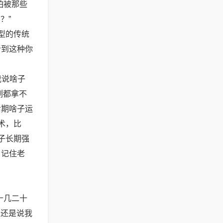
怕被那些
？”
型的传统
听到这种你
我说啥子
例都拿不
后期啥子运
术，比
子长期强
。记住老
十几二十
？还是说我