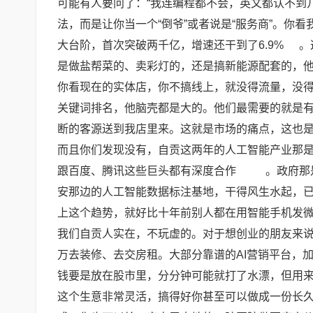
可能有人要问了：“我连编程都不会，英文都认不到
法，而是让你当一个“倒爷”或者说是“服务商”。你看
大台阶，首次突破两千亿，增速还干到了6.9%
。
是做盐帮菜的、卖彩灯的，还是搞新能源配套的，
你看现在的实体店，你不搞线上，就没得流量，没得
关键词排名，他脑壳都是大的。他们最需要的就是
断的客源送到我店里来。这就是市场的痛点，这也
而且你们发现没有，自贡这两年的人工智能产业那是
跟百度、腾讯这些巨头都有深度合作
。政府那
安那边的人工智能数据标注基地，干得风生水起，
上这个趋势，就好比十年前别人都在用智能手机发
我们自贡人实在，不玩虚的。对于想创业的朋友来说
万去装修、去交房租。大部分靠谱的AI营销平台，加
钱要是放在股市里，分分钟可能就打了水漂，但用
这个生意非常灵活，搞得好你甚至可以做成一份长