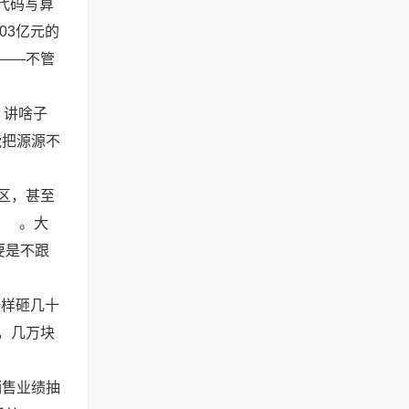
代码写算
03亿元的
——不管
、讲啥子
能把源源不
区，甚至
万
。大
要是不跟
一样砸几十
，几万块
销售业绩抽