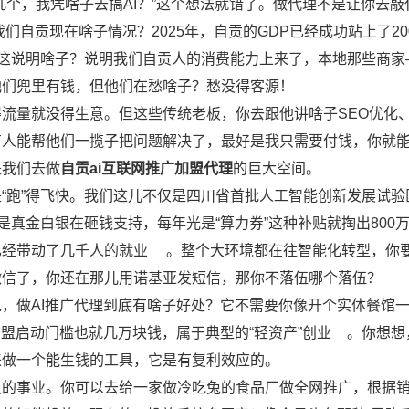
几个，我凭啥子去搞AI？”这个想法就错了。做代理不是让你去敲
我们自贡现在啥子情况？2025年，自贡的GDP已经成功站上了20
这说明啥子？说明我们自贡人的消费能力上来了，本地那些商家
他们兜里有钱，但他们在愁啥子？愁没得客源！
流量就没得生意。但这些传统老板，你去跟他讲啥子SEO优化
有人能帮他们一揽子把问题解决了，最好是我只需要付钱，你就
是我们去做
自贡ai互联网推广加盟代理
的巨大空间。
“跑”得飞快。我们这儿不仅是四川省首批人工智能创新发展试验
是真金白银在砸钱支持，每年光是“算力券”这种补贴就掏出800
已经带动了几千人的就业
。整个大环境都在往智能化转型，你
微信了，你还在那儿用诺基亚发短信，那你不落伍哪个落伍？
，做AI推广代理到底有啥子好处？它不需要你像开个实体餐馆
盟启动门槛也就几万块钱，属于典型的“轻资产”创业
。你想想
来做一个能生钱的工具，它是有复利效应的。
久的事业。你可以去给一家做冷吃兔的食品厂做全网推广，根据