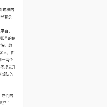
你这样的
绰绰有余
具平台，
个账号的使
容院、教
的客人，你
到一两个
再考虑去升
有想法的
？它们的
吧？”