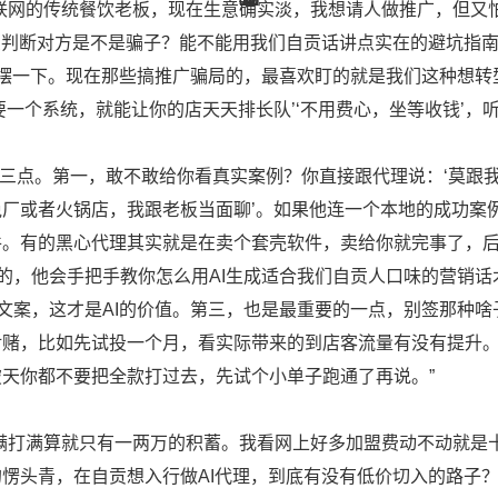
联网的传统餐饮老板，现在生意确实淡，我想请人做推广，但又
么判断对方是不是骗子？能不能用我们自贡话讲点实在的避坑指南
摆一下。现在那些搞推广骗局的，最喜欢盯的就是我们这种想转
一个系统，就能让你的店天天排长队’‘不用费心，坐等收钱’，
三点。第一，敢不敢给你看真实案例？你直接跟代理说：‘莫跟
厂或者火锅店，我跟老板当面聊’。如果他连一个本地的成功案
件。有的黑心代理其实就是在卖个套壳软件，卖给你就完事了，
合的，他会手把手教你怎么用AI生成适合我们自贡人口味的营销话
的文案，这才是AI的价值。第三，也是最重要的一点，别签那种啥
对赌，比如先试投一个月，看实际带来的到店客流量有没有提升
天你都不要把全款打过去，先试个小单子跑通了再说。”
满打满算就只有一两万的积蓄。我看网上好多加盟费动不动就是
愣头青，在自贡想入行做AI代理，到底有没有低价切入的路子