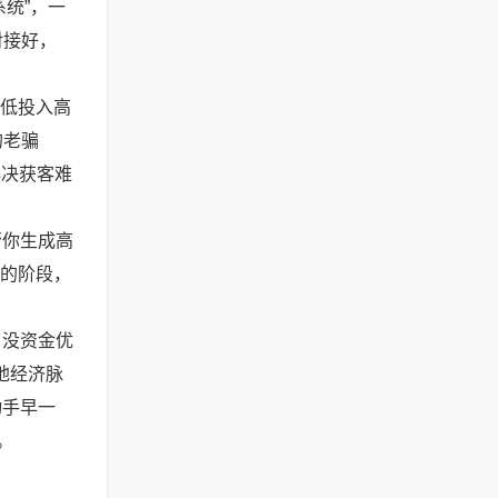
统”，一
对接好，
。
“低投入高
的老骗
解决获客难
帮你生成高
图的阶段，
、没资金优
地经济脉
动手早一
。