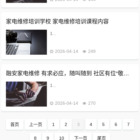
家电维修培训学校 家电维修培训课程内容
1...
2026-04-14
249
融安家电维修 有求必应，随叫随到 社区有位“敬老”家电维修工
1...
2026-04-14
270
首页
上一页
1
2
3
4
5
6
7
8
9
10
下一页
尾页