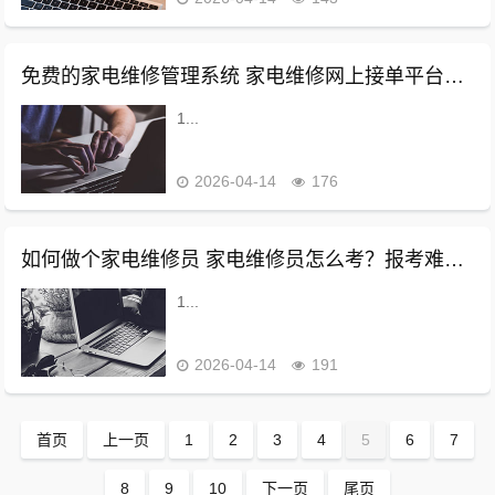
免费的家电维修管理系统 家电维修网上接单平台哪个好？三大维修app测评
1...
2026-04-14
176
如何做个家电维修员 家电维修员怎么考？报考难度大吗？含金量高吗？
1...
2026-04-14
191
首页
上一页
1
2
3
4
5
6
7
8
9
10
下一页
尾页