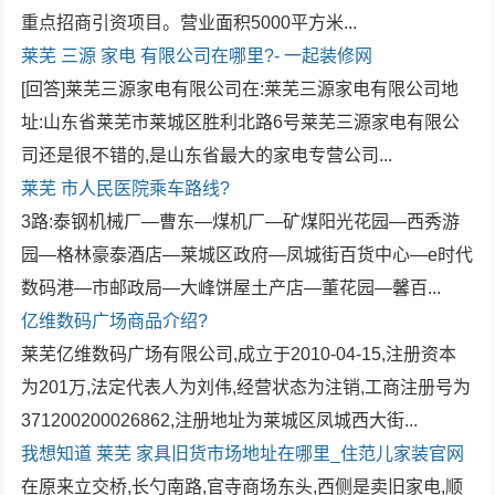
重点招商引资项目。营业面积5000平方米...
莱芜
三源
家电
有限公司在哪里?- 一起装修网
[回答]莱芜三源家电有限公司在:莱芜三源家电有限公司地
址:山东省莱芜市莱城区胜利北路6号莱芜三源家电有限公
司还是很不错的,是山东省最大的家电专营公司...
莱芜
市人民医院乘车路线?
3路:泰钢机械厂—曹东—煤机厂—矿煤阳光花园—西秀游
园—格林豪泰酒店—莱城区政府—凤城街百货中心—e时代
数码港—市邮政局—大峰饼屋土产店—董花园—馨百...
亿维数码广场商品介绍?
莱芜亿维数码广场有限公司,成立于2010-04-15,注册资本
为201万,法定代表人为刘伟,经营状态为注销,工商注册号为
371200200026862,注册地址为莱城区凤城西大街...
我想知道
莱芜
家具旧货市场地址在哪里_住范儿家装官网
在原来立交桥,长勺南路,官寺商场东头,西侧是卖旧家电,顺