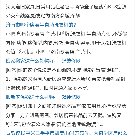
河大道旧家具,日常用品在老官寺商场全了应该有K18空调
公交车线路,始发站为南方商城,车辆...
济南市哪个店卖半自动洗衣机的?
小鸭牌济南专卖店,主营小鸭牌,洗衣机,半自动,便捷,不锈钢,
方便,功能,迷你型,内筒,轻巧,全自动,容量,甩干,双缸洗衣机,
套筒,脱水机。小鸭牌济南专卖店,主营小...
娘家搬家送什么礼物好- 一起装修网
[回答]你的这个说法是不正确的,不是“稳锅”,当属“温锅”。
1、温锅的来源有人新房落成或迁入新居,亲友携带礼品到
场聚饮,称“温锅”。旧时普通人家多不富...
搬新家温锅送什么礼物- 一起装修网
[回答]促进邻里之间和睦相处,添置些家庭用具,乔迁或兄弟
分家一方迁进新宅者、邻居携带礼品前去庆贺。温锅又
称",来",包含着众人添柴*高的互助传统;暖房",...
青岛仅12平米二手平房却卖出84万高价，为何学区房那么