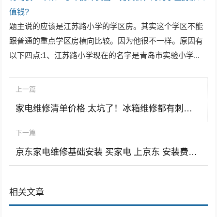
值钱?
题主说的应该是江苏路小学的学区房。其实这个学区不能
跟普通的重点学区房横向比较。因为他很不一样。原因有
以下四点:1、江苏路小学现在的名字是青岛市实验小学...
上一篇
家电维修清单价格 太坑了！冰箱维修都有刺客？4块钱成本的小零件，收1600元维修费
下一篇
京东家电维修基础安装 买家电 上京东 安装费封顶不说，还有36项服务让你售后无忧
相关文章